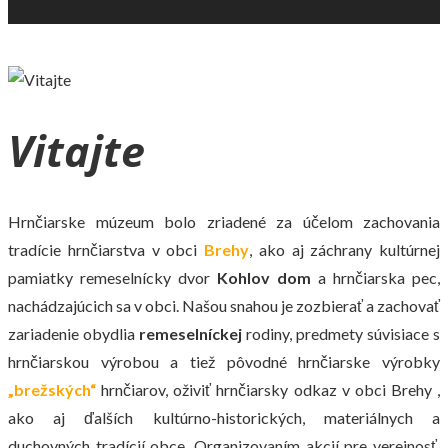
Vitajte
Hrnčiarske múzeum bolo zriadené za účelom zachovania
tradície hrnčiarstva v obci
Brehy
, ako aj záchrany kultúrnej
pamiatky remeselnícky dvor
Kohlov dom
a hrnčiarska pec,
nachádzajúcich sa v obci. Našou snahou je zozbierať a zachovať
zariadenie obydlia
remeselníckej
rodiny, predmety súvisiace s
hrnčiarskou výrobou a tiež pôvodné hrnčiarske výrobky
„brežských“
hrnčiarov, oživiť hrnčiarsky odkaz v obci Brehy ,
ako aj ďalších kultúrno-historických, materiálnych a
duchovných tradícií obce. Organizovaním akcií pre verejnosť,