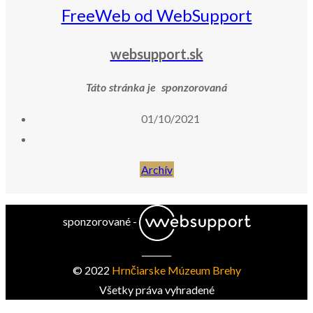
FreeWeb od WebSupport
websupport.sk
Táto stránka je sponzorovaná
01/10/2021
Archív
sponzorované -
_______
© 2022
Hrnčiarske Múzeum Brehy
Všetky práva vyhradené