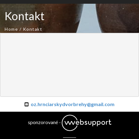
Kontakt
Home
/
Kontakt
oz.hrnciarskydvorbrehy@gmail.com
sponzorované -
_______