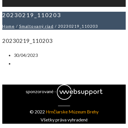
20230219_110203
Home
/
Smaltovaný riad
/
20230219_110203
20230219_110203
30/04/2023
sponzorované -
_______
© 2022
Hrnčiarske Múzeum Brehy
Všetky práva vyhradené