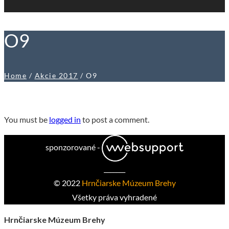
O9
Home
/
Akcie 2017
/
O9
You must be
logged in
to post a comment.
sponzorované -
_______
© 2022
Hrnčiarske Múzeum Brehy
Všetky práva vyhradené
Hrnčiarske Múzeum Brehy