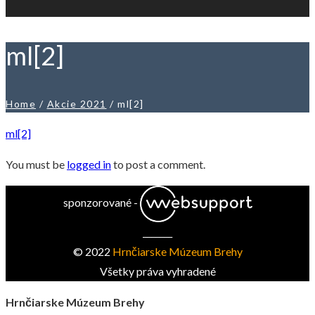
ml[2]
Home
/
Akcie 2021
/
ml[2]
ml[2]
You must be
logged in
to post a comment.
sponzorované -
_______
© 2022
Hrnčiarske Múzeum Brehy
Všetky práva vyhradené
Hrnčiarske Múzeum Brehy