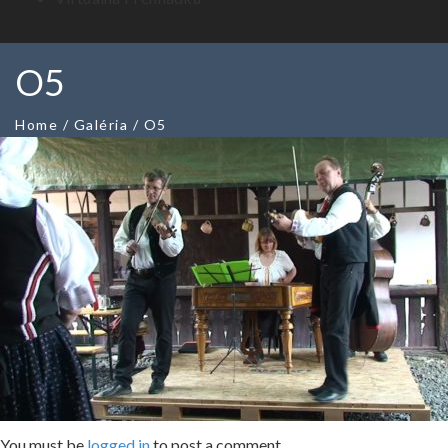
O5
Home
/
Galéria
/
O5
You must be
logged in
to post a comment.