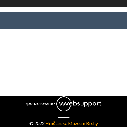
sponzorované -
_______
© 2022
Hrnčiarske Múzeum Brehy