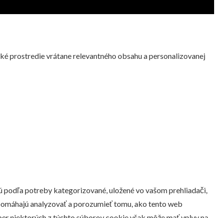
ské prostredie vrátane relevantného obsahu a personalizovanej
sú podľa potreby kategorizované, uložené vo vašom prehliadači,
m pomáhajú analyzovať a porozumieť tomu, ako tento web
ber niektorých z týchto súborov cookie však môže mať vplyv na