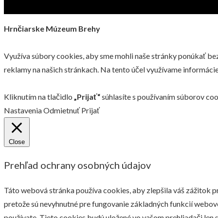
Hrnčiarske Múzeum Brehy
Využíva súbory cookies, aby sme mohli naše stránky ponúkať bezp
reklamy na našich stránkach. Na tento účel využívame informácie,
Kliknutím na tlačidlo
„Prijať“
súhlasíte s používaním súborov coo
Nastavenia
Odmietnuť
Prijať
Close
Prehľad ochrany osobných údajov
Táto webová stránka používa cookies, aby zlepšila váš zážitok p
pretože sú nevyhnutné pre fungovanie základných funkcií webove
používate. Tieto cookies budú uložené vo vašom prehliadači len