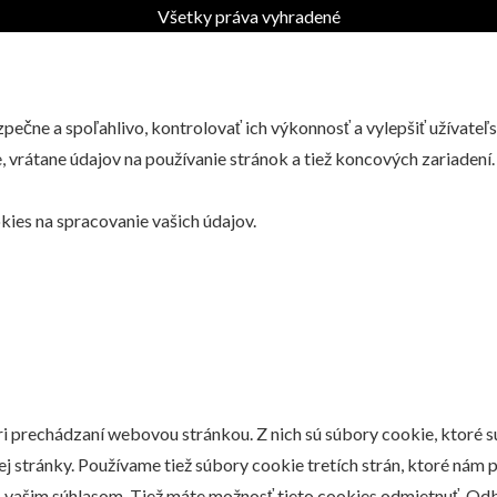
Všetky práva vyhradené
ečne a spoľahlivo, kontrolovať ich výkonnosť a vylepšiť užívateľ
 vrátane údajov na používanie stránok a tiež koncových zariadení.
kies na spracovanie vašich údajov.
ri prechádzaní webovou stránkou. Z nich sú súbory cookie, ktoré 
j stránky. Používame tiež súbory cookie tretích strán, ktoré ná
 s vašim súhlasom. Tiež máte možnosť tieto cookies odmietnuť. Od