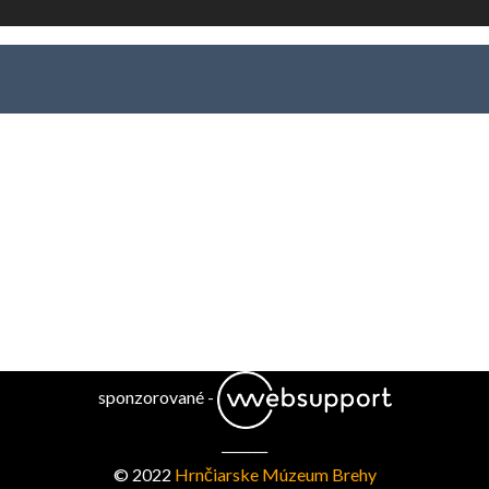
sponzorované -
_______
© 2022
Hrnčiarske Múzeum Brehy