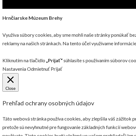
Hrnčiarske Múzeum Brehy
Využíva súbory cookies, aby sme mohli naše stránky ponúkať bezp
reklamy na našich stránkach. Na tento účel využívame informácie,
Kliknutím na tlačidlo
„Prijať“
súhlasíte s používaním súborov coo
Nastavenia
Odmietnuť
Prijať
Close
Prehľad ochrany osobných údajov
Táto webová stránka používa cookies, aby zlepšila váš zážitok p
pretože sú nevyhnutné pre fungovanie základných funkcií webove
používate. Tieto cookies budú uložené vo vašom prehliadači len