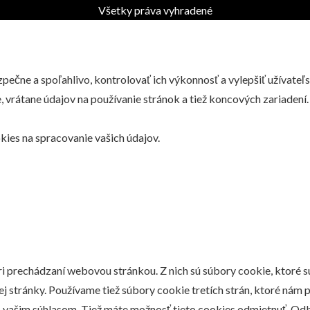
Všetky práva vyhradené
ečne a spoľahlivo, kontrolovať ich výkonnosť a vylepšiť užívateľ
 vrátane údajov na používanie stránok a tiež koncových zariadení.
kies na spracovanie vašich údajov.
ri prechádzaní webovou stránkou. Z nich sú súbory cookie, ktoré 
j stránky. Používame tiež súbory cookie tretích strán, ktoré ná
 s vašim súhlasom. Tiež máte možnosť tieto cookies odmietnuť. Od