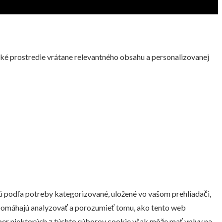
ské prostredie vrátane relevantného obsahu a personalizovanej
sú podľa potreby kategorizované, uložené vo vašom prehliadači,
m pomáhajú analyzovať a porozumieť tomu, ako tento web
ber niektorých z týchto súborov cookie však môže mať vplyv na